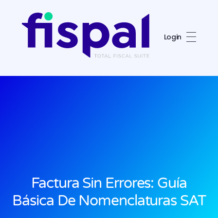
Login
Fispal
Total Fiscal Suite
Factura Sin Errores: Guía
Básica De Nomenclaturas SAT