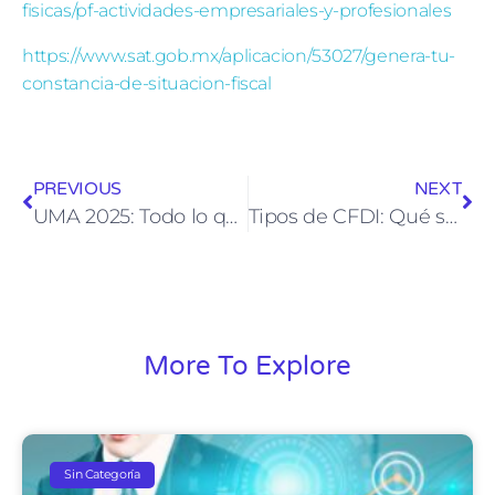
fisicas/pf-actividades-empresariales-y-profesionales
https://www.sat.gob.mx/aplicacion/53027/genera-tu-
constancia-de-situacion-fiscal
PREVIOUS
NEXT
UMA 2025: Todo lo que necesitas saber para estar al día con el SAT
Tipos de CFDI: Qué son, Función y Cuándo usarlos.
More To Explore
Sin Categoría